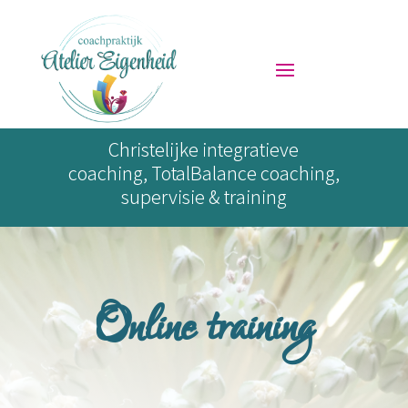
Christelijke integratieve
coaching, TotalBalance coaching,
supervisie & training
Online training