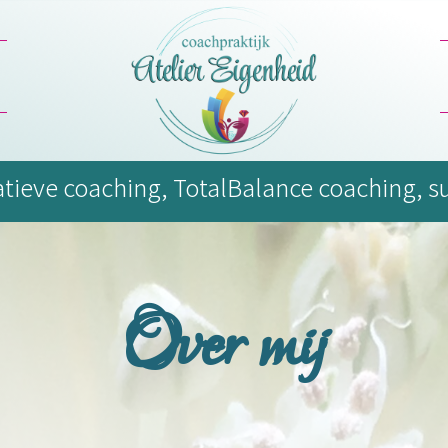
ratieve coaching, TotalBalance coaching, su
Over mij