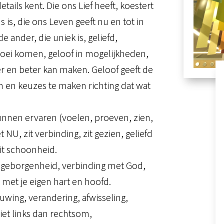
details kent. Die ons Lief heeft, koestert
 is, die ons Leven geeft nu en tot in
e ander, die uniek is, geliefd,
loei komen, geloof in mogelijkheden,
er en beter kan maken. Geloof geeft de
en en keuzes te maken richting dat wat
kunnen ervaren (voelen, proeven, zien,
 NU, zit verbinding, zit gezien, geliefd
it schoonheid.
d, geborgenheid, verbinding met God,
 met je eigen hart en hoofd.
euwing, verandering, afwisseling,
iet links dan rechtsom,